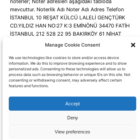
noterler; Noter adresleri aşağıdaki tabloda
mevcuttur. Noterlik Adı Noter Adı Adres Telefon
İSTANBUL 10 REŞAT KÜLCÜ LALELİ GENÇTÜRK
CD.YILDIZ HAN NO:27 K:3 EMİNÖNÜ 34470 FATİH
İSTANBUL 212 528 22 95 BAKIRKÖY 61 NİHAT
PAKSOY KAZIM KARABEKİR MAHALLESİ HOCA
Manage Cookie Consent
AHMET YASEVİ CADDESİ NO:117 D:1 BAĞCILAR
İSTANBUL 212 4748600 BEŞİKTAŞ 10…
We use technologies like cookies to store and/or access device
information. We do this to improve browsing experience and to show
20 Aralık 2022
personalized ads. Consenting to these technologies will allow us to
process data such as browsing behavior or unique IDs on this site. Not
consenting or withdrawing consent, may adversely affect certain
features and functions.
Accept
Deny
Noter Ara
View preferences